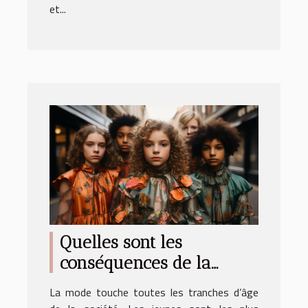
et...
Quelles sont les
conséquences de la
mode sur la jeune
La mode touche toutes les tranches d’âge
génération ?